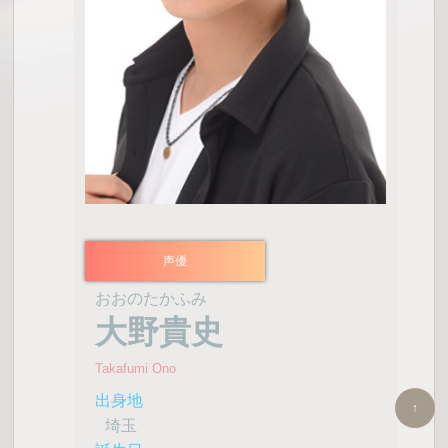
声優
おおのたかふみ
大野貴史
Takafumi Ono
出身地
↑
埼玉