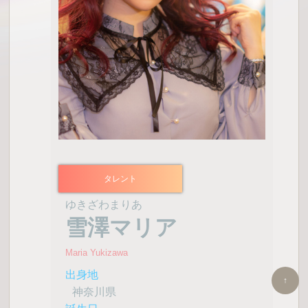
タレント
ゆきざわまりあ
雪澤マリア
Maria Yukizawa
出身地
↑
神奈川県